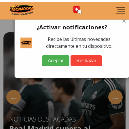
×
¿Activar notificaciones?
Recibe las últimas novedades
directamente en tu dispositivo.
Aceptar
Rechazar
←
→
NOTICIAS DESTACADAS
Real Madrid supera al