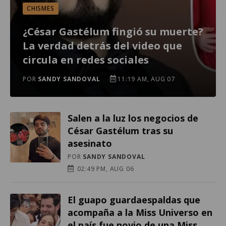
CHISMES
¿César Gastélum fingió su muerte?
La verdad detrás del video que
circula en redes sociales
POR
SANDY SANDOVAL
11:19 AM, AUG 07
Salen a la luz los negocios de
César Gastélum tras su
asesinato
POR
SANDY SANDOVAL
02:49 PM, AUG 06
El guapo guardaespaldas que
acompaña a la Miss Universo en
el país fue novio de una Miss