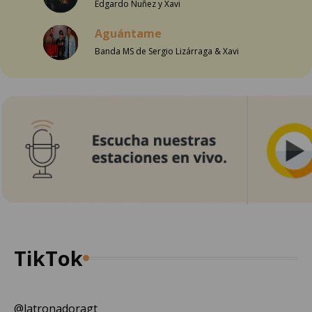
Edgardo Nuñez y Xavi
Aguántame
Banda MS de Sergio Lizárraga & Xavi
TikTok
@latronadoragt