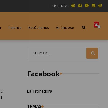
SÍGUENOS:
n
Talento
Escúchanos
Anúnciese
Facebook
do
La Tronadora
!
TEMAS