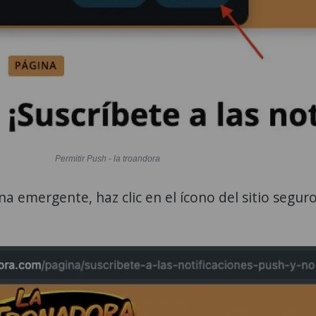
Permitir Push - la troandora
na emergente, haz clic en el ícono del sitio segur