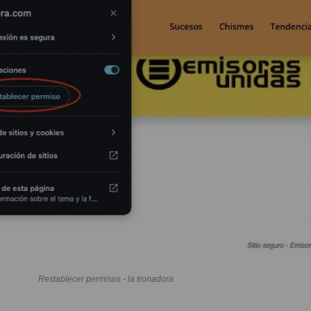
Restablecer permisos - la tronadora