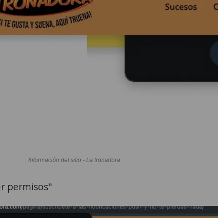
Información del sitio - La tronadora
er permisos"