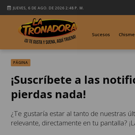
JUEVES, 6 DE AGO. DE 2026 2:48 P. M.
Sucesos
Chisme
PÁGINA
¡Suscríbete a las notif
pierdas nada!
¿Te gustaría estar al tanto de nuestras ú
relevante, directamente en tu pantalla? ¡L