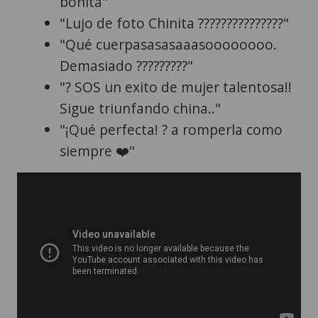
bonita"
"Lujo de foto Chinita ???????????????"
"Qué cuerpasasasaaasoooooooo.
Demasiado ?????????"
"? SOS un exito de mujer talentosa!!
Sigue triunfando china.."
"¡Qué perfecta! ? a romperla como
siempre ❤️"