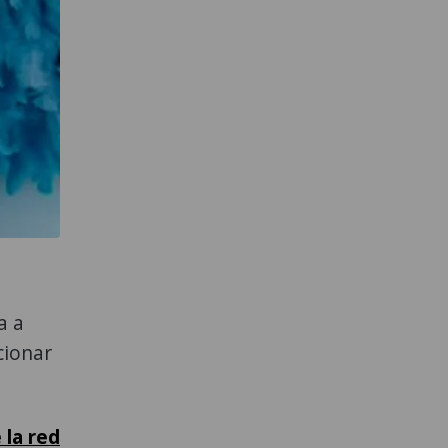
a a
cionar
e la red