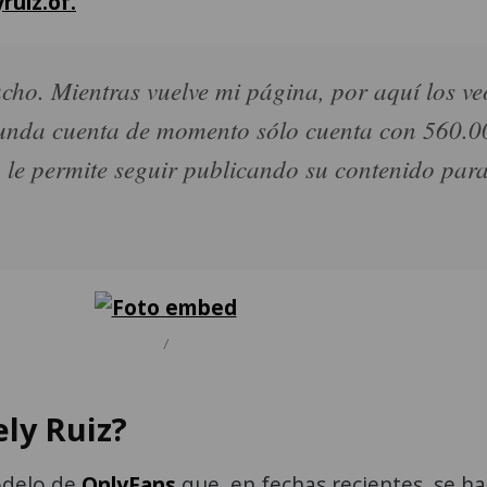
ruiz.of.
cho. Mientras vuelve mi página, por aquí los ve
gunda cuenta de momento sólo cuenta con 560.0
 le permite seguir publicando su contenido para
/
ely Ruiz?
odelo de
OnlyFans
que, en fechas recientes, se h