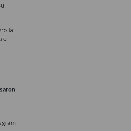
su
ro la
tro
usaron
tagram