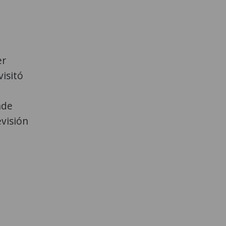
er
visitó
nde
evisión