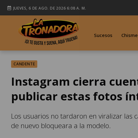
JUEVES, 6 DE AGO. DE 2026 6:08 A. M.
Sucesos
Chisme
CANDENTE
Instagram cierra cuent
publicar estas fotos í
Los usuarios no tardaron en viralizar las
de nuevo bloqueara a la modelo.