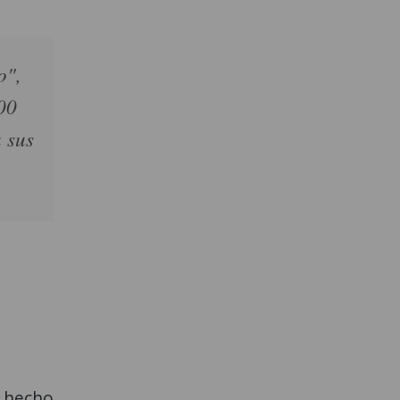
o",
00
 sus
a hecho