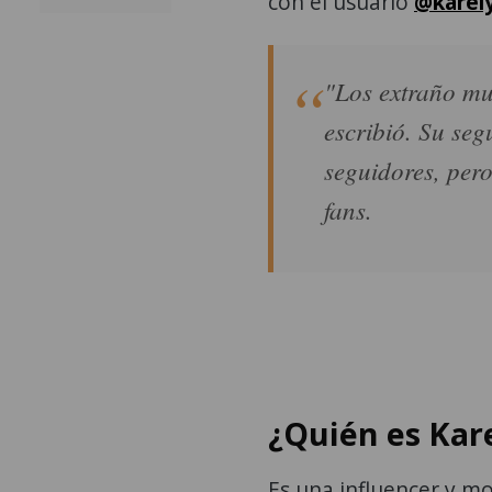
con el usuario
@karely
"Los extraño mu
escribió. Su se
seguidores, pero
fans.
¿Quién es Kar
Es una influencer y m