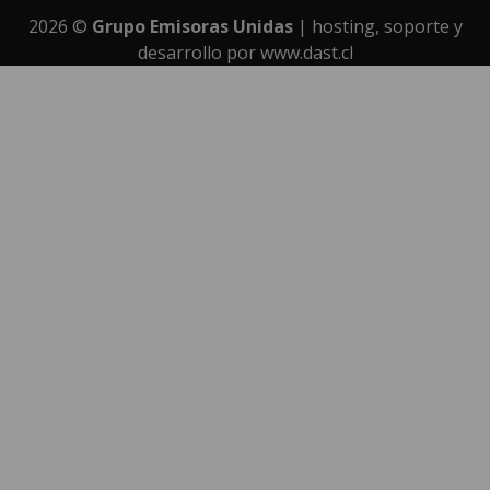
2026
©
Grupo Emisoras Unidas
| hosting, soporte y
desarrollo por
www.dast.cl