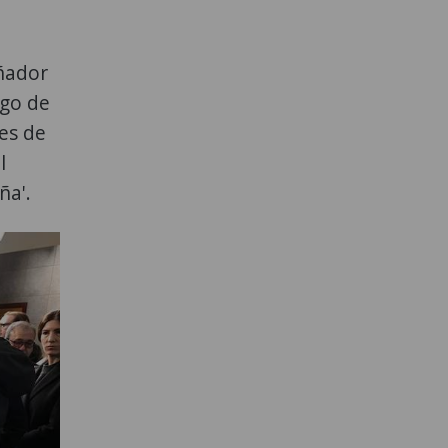
eñador
rgo de
es de
l
ña'.