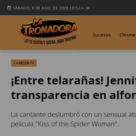
SÁBADO, 8 DE AGO. DE 2026 10:52 A. M.
Sucesos
Chisme
CANDENTE
¡Entre telarañas! Jenn
transparencia en alfo
La cantante deslumbró con un sensual at
película "Kiss of the Spider Woman".