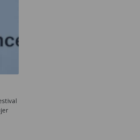
estival
jer