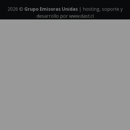
2026
©
Grupo Emisoras Unidas
| hosting, soporte y
desarrollo por
www.dast.cl