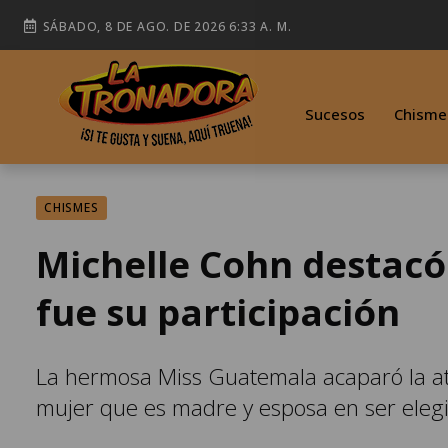
SÁBADO, 8 DE AGO. DE 2026 6:33 A. M.
Sucesos
Chisme
CHISMES
Michelle Cohn destacó 
fue su participación
La hermosa Miss Guatemala acaparó la at
mujer que es madre y esposa en ser elegi