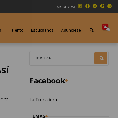
SÍGUENOS:
n
Talento
Escúchanos
Anúnciese
sí
Facebook
mera
La Tronadora
TEMAS