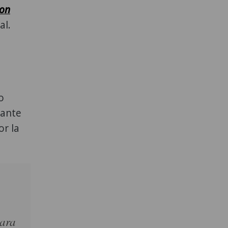
con
al.
o
rante
or la
para