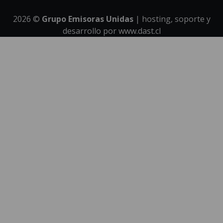
2026
©
Grupo Emisoras Unidas
| hosting, soporte y
desarrollo por
www.dast.cl