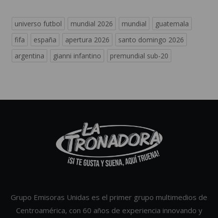
universo futbol
mundial 2026
mundial
guatemala
fifa
españa
apertura 2026
santo domingo 2026
argentina
gianni infantino
premundial sub-20
Grupo Emisoras Unidas es el primer grupo multimedios de
Centroamérica, con 60 años de experiencia innovando y