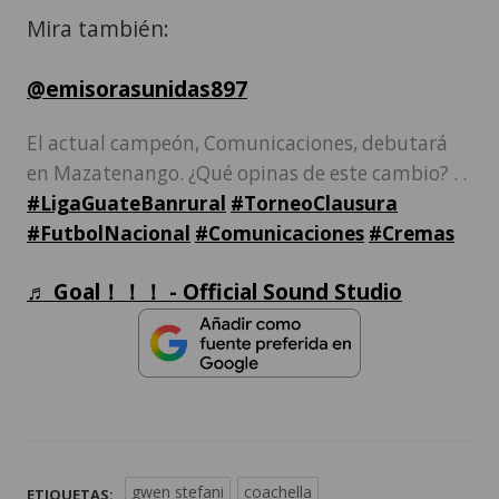
Mira también:
@emisorasunidas897
El actual campeón, Comunicaciones, debutará
en Mazatenango. ¿Qué opinas de este cambio? . .
#LigaGuateBanrural
#TorneoClausura
#FutbolNacional
#Comunicaciones
#Cremas
♬ Goal！！！ - Official Sound Studio
gwen stefani
coachella
ETIQUETAS: