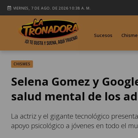
VIERNES, 7 DE AGO. DE 2026 10:38 A. M.
Sucesos
Chisme
CHISMES
Selena Gomez y Google
salud mental de los a
La actriz y el gigante tecnológico prese
apoyo psicológico a jóvenes en todo el m