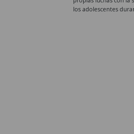
propias luchas con la
los adolescentes duran