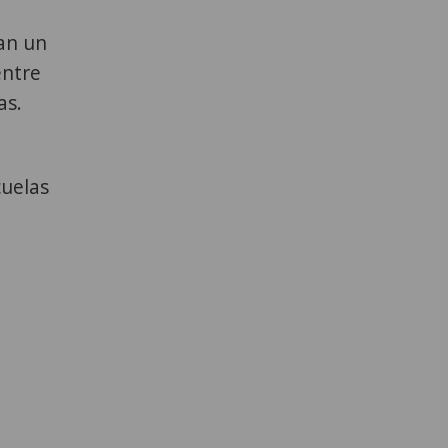
ran un
entre
as.
cuelas