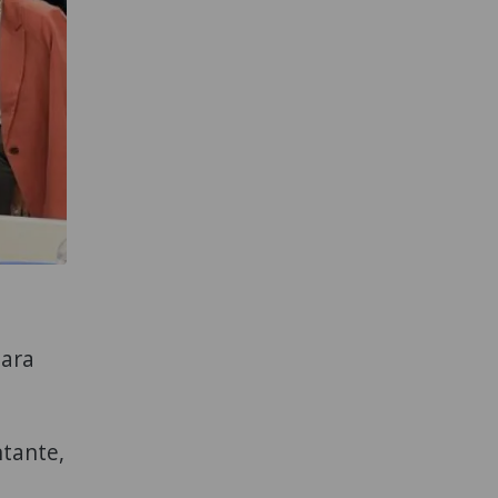
para
tante,