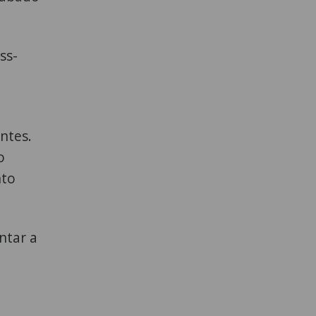
ss-
ntes.
o
nto
ntar a