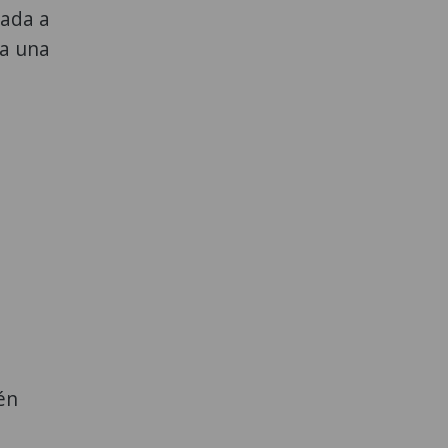
tada a
 a una
én