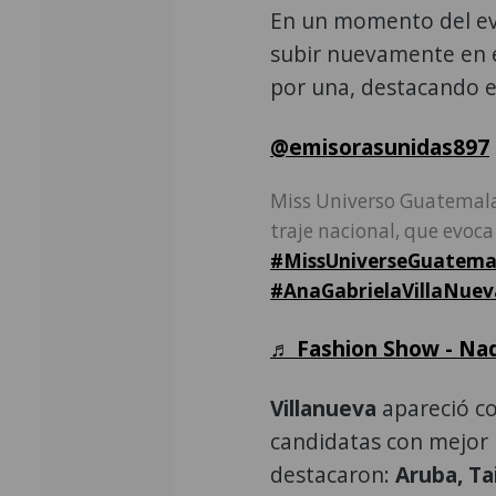
En un momento del eve
subir nuevamente en e
por una, destacando e
@emisorasunidas897
Miss Universo Guatemala
traje nacional, que evoca 
#MissUniverseGuatema
#AnaGabrielaVillaNuev
♬ Fashion Show - Na
Villanueva
apareció co
candidatas con mejor 
destacaron:
Aruba, Ta