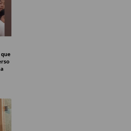
 que
erso
na