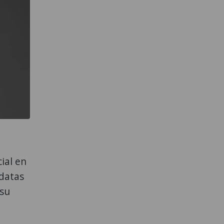
ial en
idatas
 su