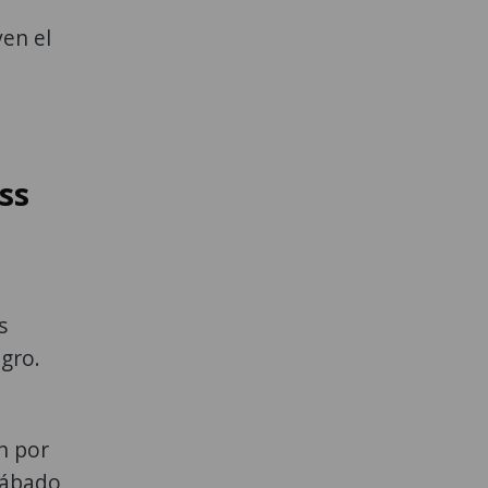
ven el
ss
s
ogro.
n por
 sábado