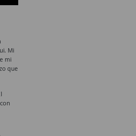
n
ui. Mi
de mi
rzo que
l
 con