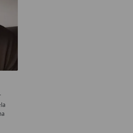
r
ela
na