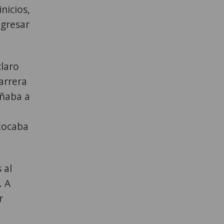
nicios,
egresar
claro
arrera
añaba a
 tocaba
 al
. A
r