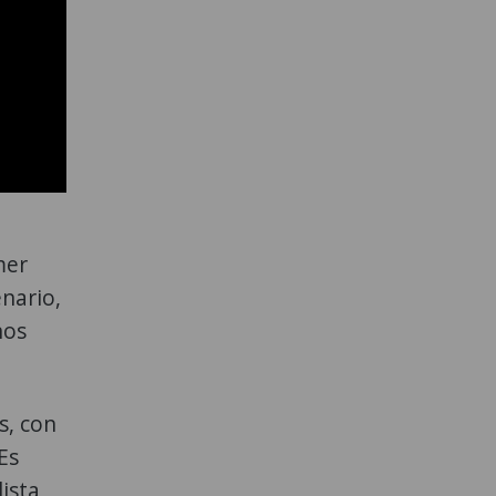
mer
enario,
nos
s, con
Es
ista