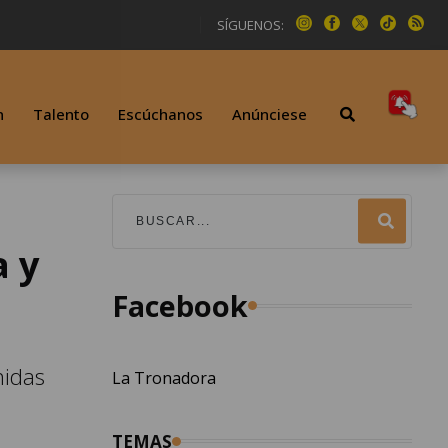
SÍGUENOS:
n
Talento
Escúchanos
Anúnciese
a y
Facebook
nidas
La Tronadora
TEMAS