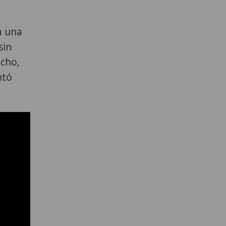
a una
sin
cho,
ntó