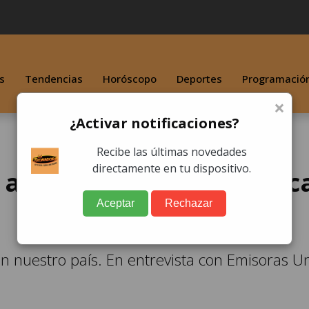
s
Tendencias
Horóscopo
Deportes
Programació
×
¿Activar notificaciones?
Recibe las últimas novedades
directamente en tu dispositivo.
 a Guatemala con músic
Aceptar
Rechazar
en nuestro país. En entrevista con Emisoras U