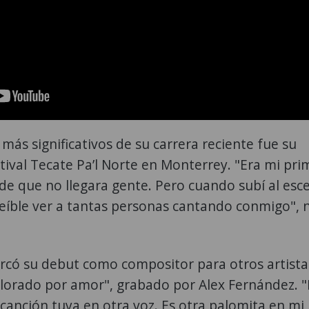
ás significativos de su carrera reciente fue su
tival Tecate Pa’l Norte en Monterrey. "Era mi pri
 de que no llegara gente. Pero cuando subí al esc
creíble ver a tantas personas cantando conmigo", 
có su debut como compositor para otros artista
llorado por amor", grabado por Alex Fernández. "
canción tuya en otra voz. Es otra palomita en mi l