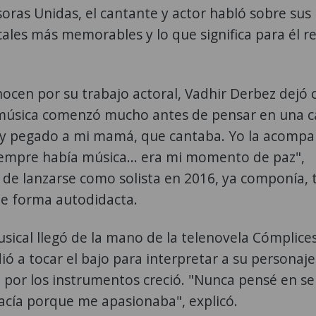
oras Unidas, el cantante y actor habló sobre sus i
ales más memorables y lo que significa para él r
cen por su trabajo actoral, Vadhir Derbez dejó 
 música comenzó mucho antes de pensar en una c
muy pegado a mi mamá, que cantaba. Yo la acomp
iempre había música... era mi momento de paz",
s de lanzarse como solista en 2016, ya componía,
 de forma autodidacta.
sical llegó de la mano de la telenovela Cómplices
ó a tocar el bajo para interpretar a su personaje
ón por los instrumentos creció. "Nunca pensé en se
acía porque me apasionaba", explicó.