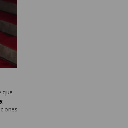
e que
y
aciones