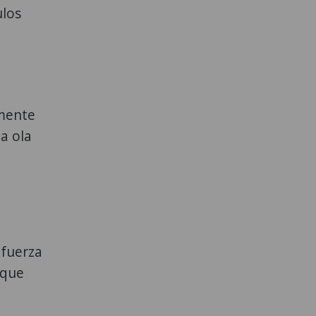
ulos
lmente
a ola
 fuerza
 que