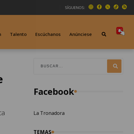
SÍGUENOS:
n
Talento
Escúchanos
Anúnciese
e
Facebook
ca
La Tronadora
TEMAS