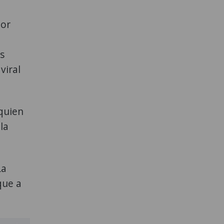
por
s
viral
quien
la
La
que a