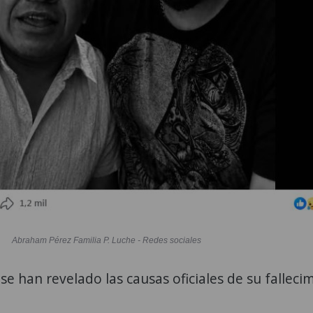
Abraham Pérez Familia P. Luche - Redes sociales
 han revelado las causas oficiales de su falleci