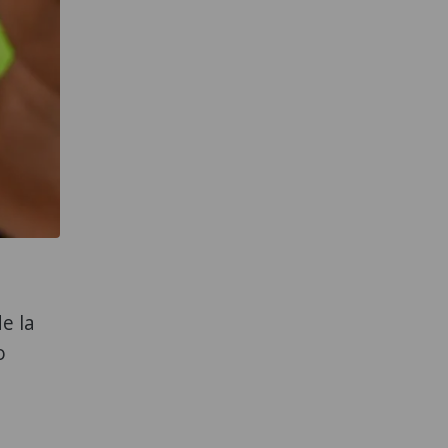
e la
o