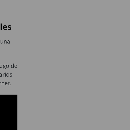
les
 una
uego de
arios
rnet.