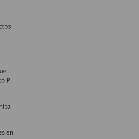
ctos
que
co P.
mica
es en