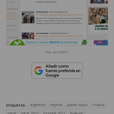
Foto: MICOOPE /
argentina
neymar
países bajos
croacia
ETIQUETAS:
qatar
qatar 2022
mundial 2022
livakovic