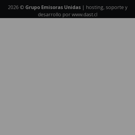
2026
©
Grupo Emisoras Unidas
| hosting, soporte y
desarrollo por
www.dast.cl