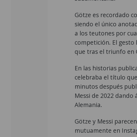
Götze es recordado com
siendo el único anota
a los teutones por cu
competición. El gesto 
que tras el triunfo en
En las historias publi
celebraba el título 
minutos después publi
Messi de 2022 dando án
Alemania.
Götze y Messi parece
mutuamente en Instagr