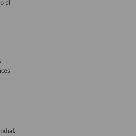
o el
y
nces
ndial.