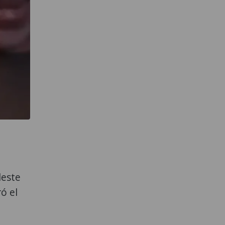
leste
ó el