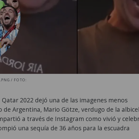
.PNG / FOTO:
de Qatar 2022 dejó una de las imagenes menos
lo de Argentina, Mario Götze, verdugo de la albice
ompartió a través de Instagram como vivió y celebr
rompió una sequía de 36 años para la escuadra