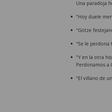
Una paradoja he
"Hoy duele men
"Götze festejan
"Se le perdona 
"Y en la otra 
Perdonamos a G
"El villano de u