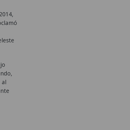
 2014,
roclamó
eleste
jo
undo,
 al
ante