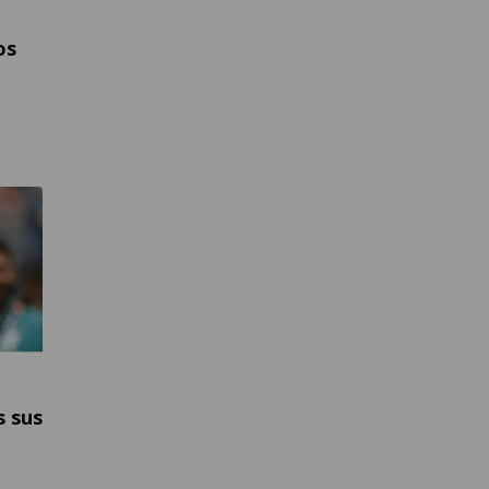
os
s sus