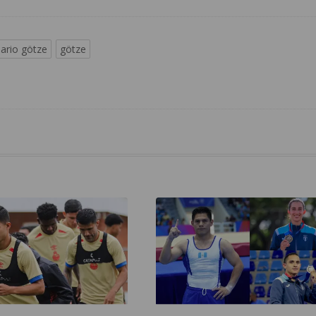
ario götze
götze