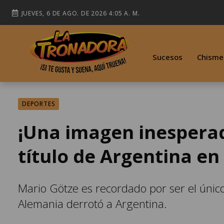
JUEVES, 6 DE AGO. DE 2026 4:05 A. M.
Sucesos
Chisme
DEPORTES
¡Una imagen inesperad
título de Argentina en
Mario Götze es recordado por ser el único
Alemania derrotó a Argentina.