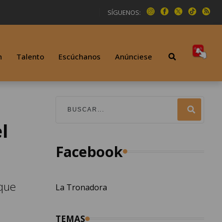
SÍGUENOS:
n
Talento
Escúchanos
Anúnciese
l
Facebook
 que
La Tronadora
TEMAS