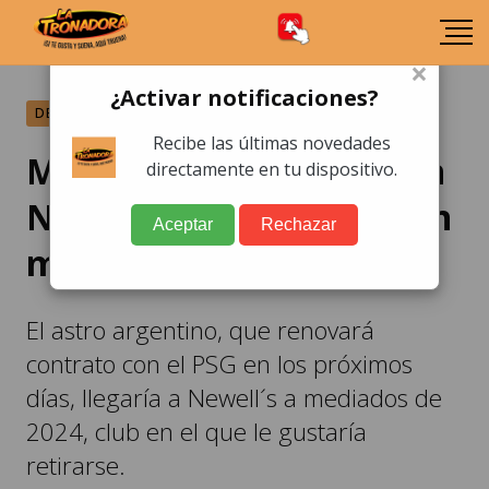
×
¿Activar notificaciones?
DEPORTES
Recibe las últimas novedades
Messi podría retirarse en
directamente en tu dispositivo.
Newell´s, según reportan
Aceptar
Rechazar
medios argentinos
El astro argentino, que renovará
contrato con el PSG en los próximos
días, llegaría a Newell´s a mediados de
2024, club en el que le gustaría
retirarse.