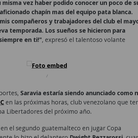
su misma vez haber podido conocer un poco de s
 aficionado chapín mas del equipo pata blanca.
mis compañeros y trabajadores del club el may
eva temporada. Los sueños se hicieron para
siempre en ti!"
, expresó el talentoso volante
/
portes,
Saravia estaría siendo anunciado como 
SC
en las próximas horas, club venezolano que te
opa Libertadores del próximo año.
ía en el segundo guatemalteco en jugar Copa
nte lo hizo el delantero
Dwight Pezzarossi
, cua