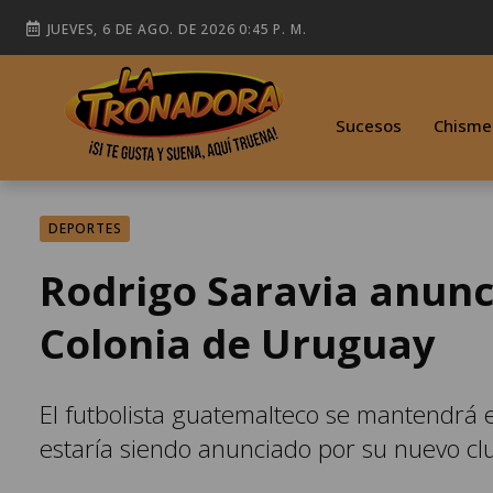
JUEVES, 6 DE AGO. DE 2026 0:45 P. M.
Sucesos
Chisme
DEPORTES
Rodrigo Saravia anunci
Colonia de Uruguay
El futbolista guatemalteco se mantendrá 
estaría siendo anunciado por su nuevo cl