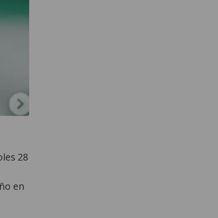
oles 28
año en