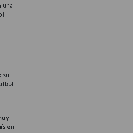
á una
ol
 su
futbol
 muy
aís en