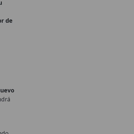
u
or de
nuevo
ndrá
ndo