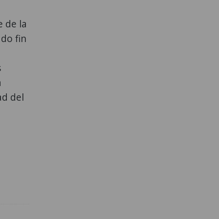
e de la
do fin
s
a
ad del