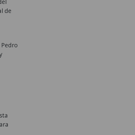
del
al de
n Pedro
y
sta
ara