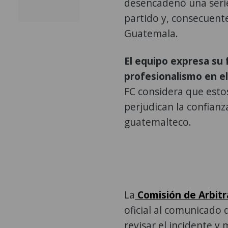
desencadenó una serie 
partido y, consecuent
Guatemala.
El equipo expresa su f
profesionalismo en el 
FC considera que estos
perjudican la confianz
guatemalteco.
La
Comisión de Arbitr
oficial al comunicado
revisar el incidente y 