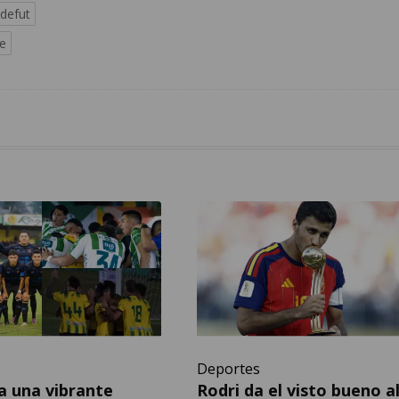
edefut
fe
Deportes
a una vibrante
Rodri da el visto bueno a