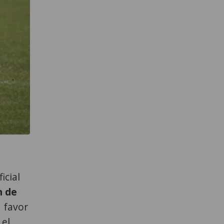
icial
n de
a favor
 el