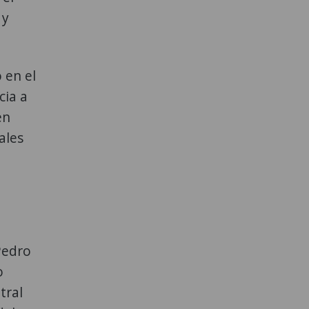
 y
 en el
cia a
én
ales
Pedro
o
tral