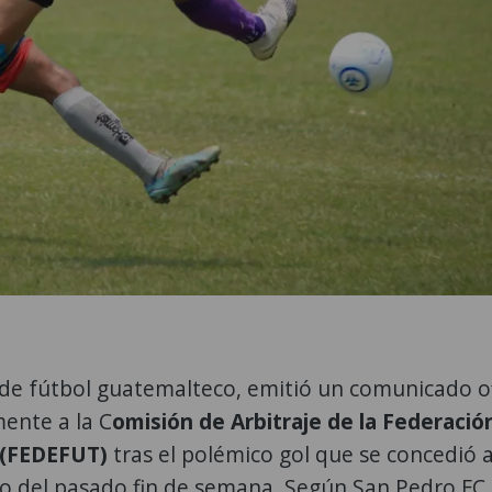
de fútbol guatemalteco, emitió un comunicado of
mente a la C
omisión de Arbitraje de la Federació
 (FEDEFUT)
tras el polémico gol que se concedió 
do del pasado fin de semana. Según San Pedro FC,