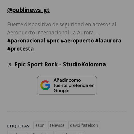
@publinews_gt
Fuerte dispositivo de seguridad en accesos al
Aeropuerto Internacional La Aurora. . .
#paronacional
#pnc
#aeropuerto
#laaurora
#protesta
♬ Epic Sport Rock - StudioKolomna
espn
televisa
david faitelson
ETIQUETAS: