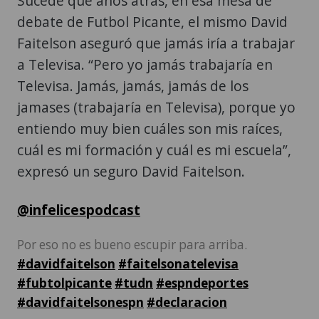
Sucede que años atrás, en esa mesa de
debate de Futbol Picante, el mismo David
Faitelson aseguró que jamás iría a trabajar
a Televisa. “Pero yo jamás trabajaría en
Televisa. Jamás, jamás, jamás de los
jamases (trabajaría en Televisa), porque yo
entiendo muy bien cuáles son mis raíces,
cuál es mi formación y cuál es mi escuela”,
expresó un seguro David Faitelson.
@infelicespodcast
Por eso no es bueno escupir para arriba.
#davidfaitelson
#faitelsonatelevisa
#fubtolpicante
#tudn
#espndeportes
#davidfaitelsonespn
#declaracion