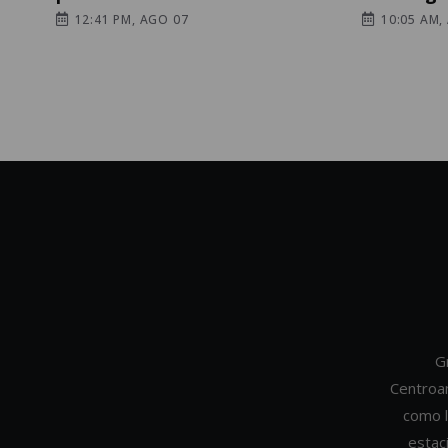
12:41 PM, AGO 07
10:05 AM,
G
Centroa
como l
estac