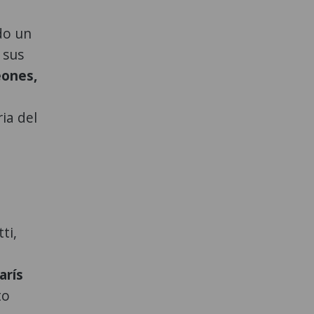
do un
 sus
eones,
ia del
ti,
arís
to