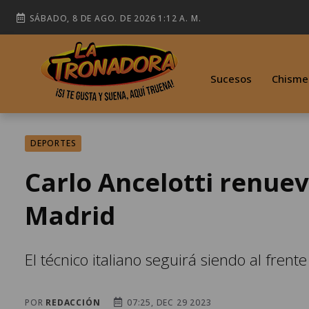
SÁBADO, 8 DE AGO. DE 2026 1:12 A. M.
Sucesos
Chisme
DEPORTES
Carlo Ancelotti renuev
Madrid
El técnico italiano seguirá siendo al fren
POR
REDACCIÓN
07:25, DEC 29 2023