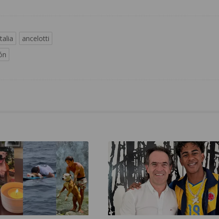
italia
ancelotti
ón