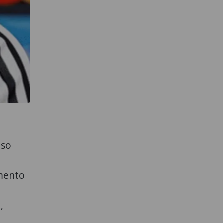
oso
omento
,