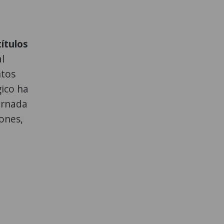
ítulos
l
ntos
ico ha
ornada
eones,