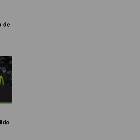
a de
dido