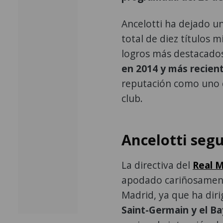
Ancelotti ha dejado u
total de diez títulos 
logros más destacados
en 2014 y más recie
reputación como uno d
club.
Ancelotti seg
La directiva del
Real 
apodado cariñosamente 
Madrid, ya que ha dir
Saint-Germain y el B