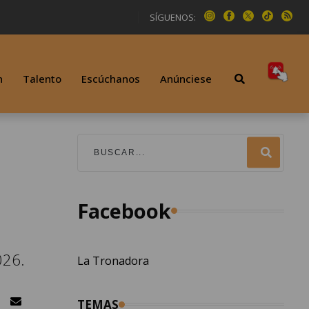
SÍGUENOS:
n
Talento
Escúchanos
Anúnciese
l
Facebook
026.
La Tronadora
TEMAS