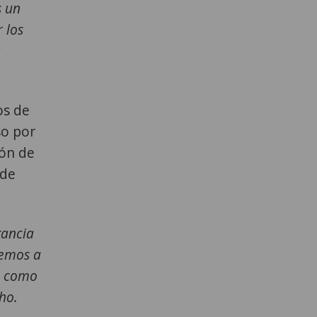
s un
 los
y
os de
so por
ión de
nde
tancia
remos a
es como
ho.