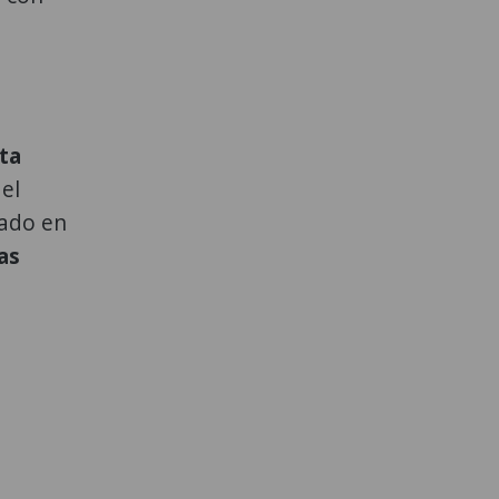
ta
el
cado en
as