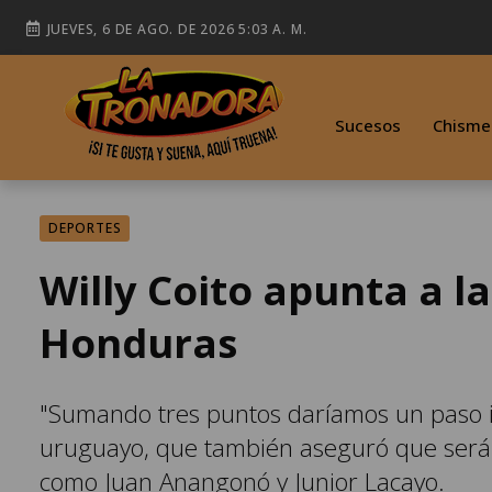
JUEVES, 6 DE AGO. DE 2026 5:03 A. M.
Sucesos
Chisme
DEPORTES
Willy Coito apunta a l
Honduras
"Sumando tres puntos daríamos un paso imp
uruguayo, que también aseguró que será 
como Juan Anangonó y Junior Lacayo.