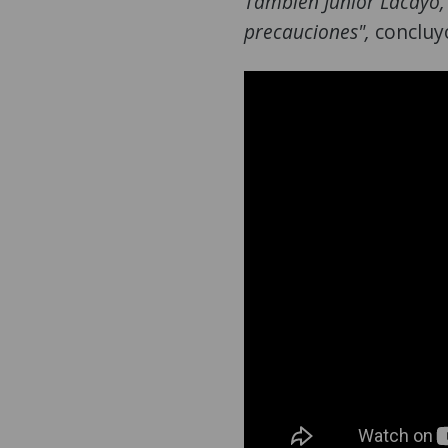
También Junior Lacayo,
precauciones",
concluy