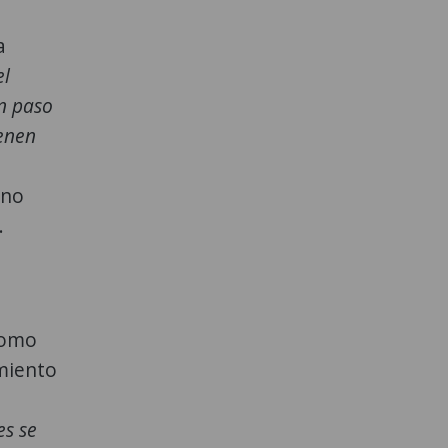
a
el
n paso
ienen
 no
.
 como
miento
es se