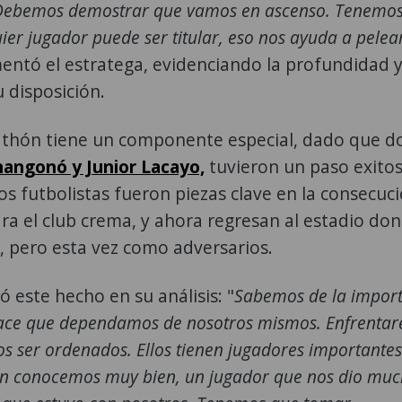
. Debemos demostrar que vamos en ascenso. Tenemo
ier jugador puede ser titular, eso nos ayuda a pelear
mentó el estratega, evidenciando la profundidad 
u disposición.
athón tiene un componente especial, dado que d
nangonó y Junior Lacayo,
tuvieron un paso exito
 futbolistas fueron piezas clave en la consecuc
ra el club crema, y ahora regresan al estadio do
, pero esta vez como adversarios.
 este hecho en su análisis: "
Sabemos de la impor
o hace que dependamos de nosotros mismos. Enfrenta
os ser ordenados. Ellos tienen jugadores important
en conocemos muy bien, un jugador que nos dio muc