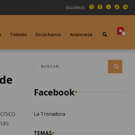
SÍGUENOS:
n
Talento
Escúchanos
Anúnciese
 de
Facebook
écnico
La Tronadora
mas
TEMAS