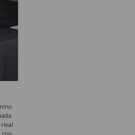
amino
rnada
rival
a con