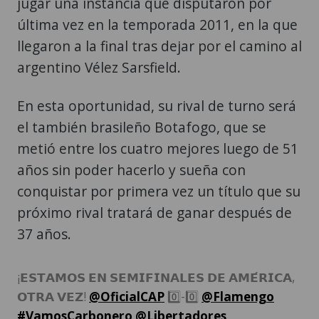
jugar una instancia que disputaron por
última vez en la temporada 2011, en la que
llegaron a la final tras dejar por el camino al
argentino Vélez Sarsfield.
En esta oportunidad, su rival de turno será
el también brasileño Botafogo, que se
metió entre los cuatro mejores luego de 51
años sin poder hacerlo y sueña con
conquistar por primera vez un título que su
próximo rival tratará de ganar después de
37 años.
¡𝗘𝗦𝗧𝗔𝗠𝗢𝗦 𝗘𝗡 𝗦𝗘𝗠𝗜𝗙𝗜𝗡𝗔𝗟𝗘𝗦 𝗗𝗘 𝗔𝗠𝗘́𝗥𝗜𝗖𝗔,
𝗢𝗧𝗥𝗔 𝗩𝗘𝗭!
@OficialCAP
0️⃣-0️⃣
@Flamengo
#VamosCarbonero
@Libertadores