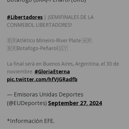
#Libertadores
| ¡SEMIFINALES DE LA
CONMEBOL LIBERTADORES!
🇧🇷Atlético Mineiro-River Plate 🇦🇷
🇧🇷Botafogo-Peñarol🇺🇾
La final será en Buenos Aires, Argentina, el 30 de
noviembre.
#GloriaEterna
pic.twitter.com/hfVJGRadfb
— Emisoras Unidas Deportes
(@EUDeportes)
September 27, 2024
*Información EFE.