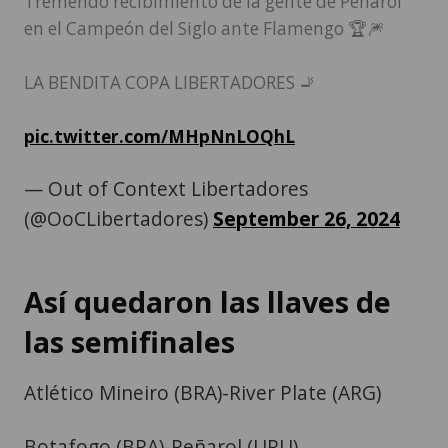
Tremendo recibimiento de la gente de Peñarol
en el Campeón del Siglo ante Flamengo 🏆🎆
LA BENDITA COPA LIBERTADORES 🚬
pic.twitter.com/MHpNnLOQhL
— Out of Context Libertadores
(@OoCLibertadores)
September 26, 2024
Así quedaron las llaves de
las semifinales
Atlético Mineiro (BRA)-River Plate (ARG)
Botafogo (BRA)-Peñarol (URU)