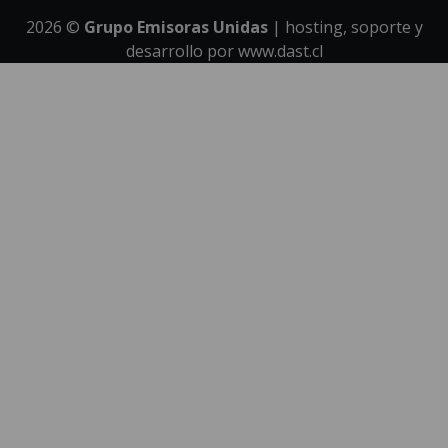
2026
©
Grupo Emisoras Unidas
| hosting, soporte y
desarrollo por
www.dast.cl