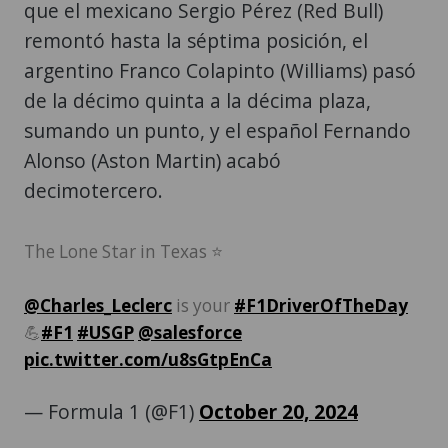
que el mexicano Sergio Pérez (Red Bull)
remontó hasta la séptima posición, el
argentino Franco Colapinto (Williams) pasó
de la décimo quinta a la décima plaza,
sumando un punto, y el español Fernando
Alonso (Aston Martin) acabó
decimotercero.
The Lone Star in Texas ⭐️
@Charles_Leclerc
is your
#F1DriverOfTheDay
💪
#F1
#USGP
@salesforce
pic.twitter.com/u8sGtpEnCa
— Formula 1 (@F1)
October 20, 2024