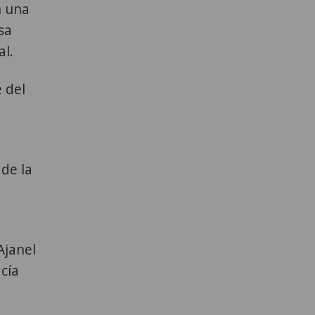
n una
sa
al.
 del
 de la
Ajanel
acía