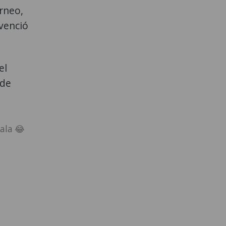
orneo,
 venció
el
 de
mala 😂