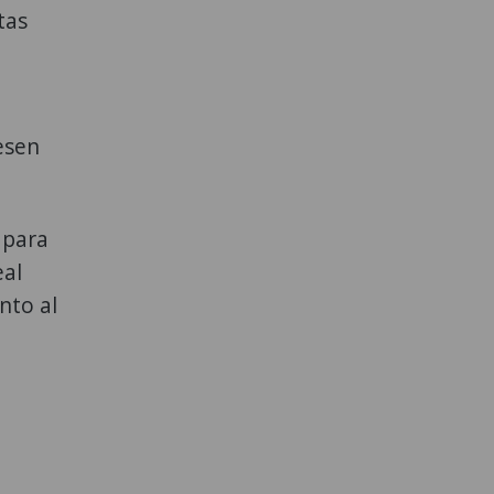
tas
esen
 para
eal
nto al