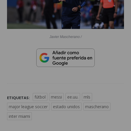
Javier Mascherano /
fútbol
messi
ee.uu.
mls
ETIQUETAS:
major league soccer
estado unidos
mascherano
inter miami