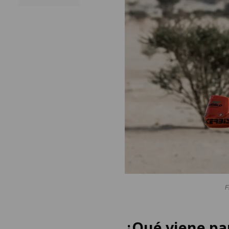
F
¿Qué viene pa