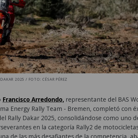
DAKAR 2025 / FOTO: CÉSAR PÉREZ
o
Francisco Arredondo,
representante del BAS W
ma Energy Rally Team - Bremen, completó con éx
del Rally Dakar 2025, consolidándose como uno d
everantes en la categoría Rally2 de motocicletas
una de las más desafiantes de la competencia, ab