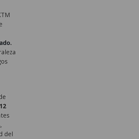
 KTM
e
ado.
raleza
gos
 de
12
ntes
,
d del