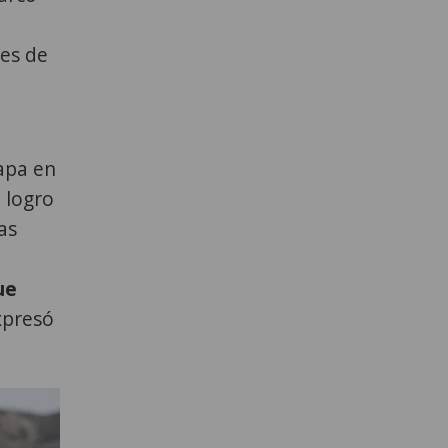
es de
tapa en
 logro
as
ue
xpresó