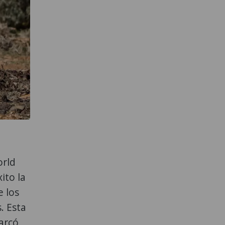
orld
ito la
e los
. Esta
arcó