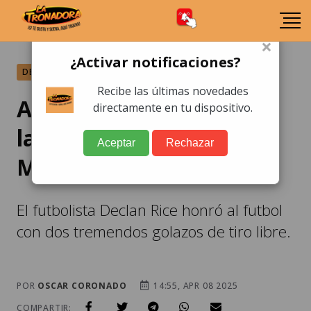
×
¿Activar notificaciones?
DEPORTES
Recibe las últimas novedades
Arsenal deja al borde de
directamente en tu dispositivo.
la eliminación al Real
Aceptar
Rechazar
Madrid
El futbolista Declan Rice honró al futbol
con dos tremendos golazos de tiro libre.
POR
OSCAR CORONADO
14:55, APR 08 2025
COMPARTIR: