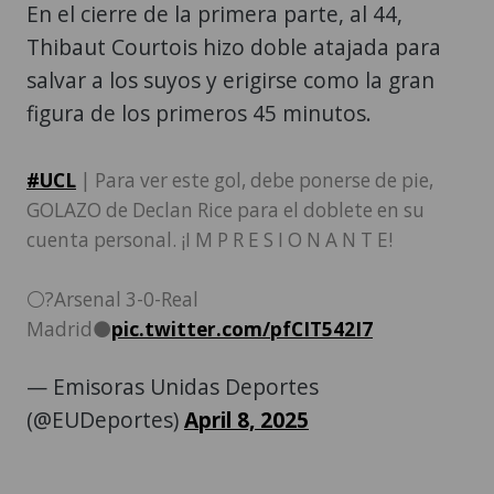
En el cierre de la primera parte, al 44,
Thibaut Courtois hizo doble atajada para
salvar a los suyos y erigirse como la gran
figura de los primeros 45 minutos.
#UCL
| Para ver este gol, debe ponerse de pie,
GOLAZO de Declan Rice para el doblete en su
cuenta personal. ¡I M P R E S I O N A N T E!
⚪️?Arsenal 3-0-Real
Madrid⚫️
pic.twitter.com/pfCIT542I7
— Emisoras Unidas Deportes
(@EUDeportes)
April 8, 2025