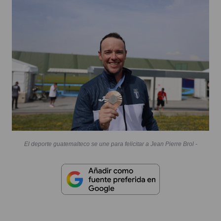
El deporte guatemalteco se une para felicitar a Jean Pierre Brol -