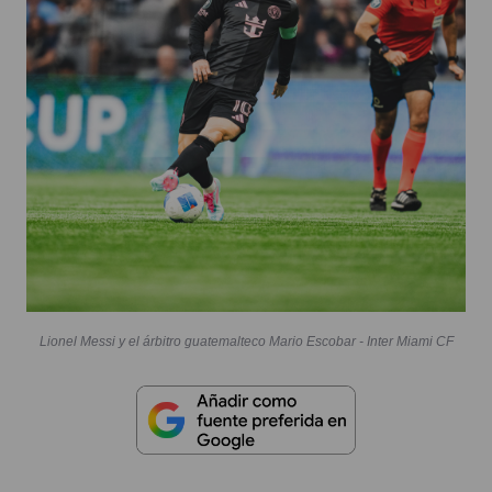
Lionel Messi y el árbitro guatemalteco Mario Escobar - Inter Miami CF