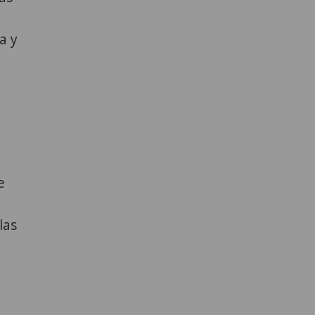
a y
e
las