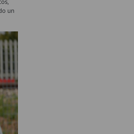
cos,
ado un