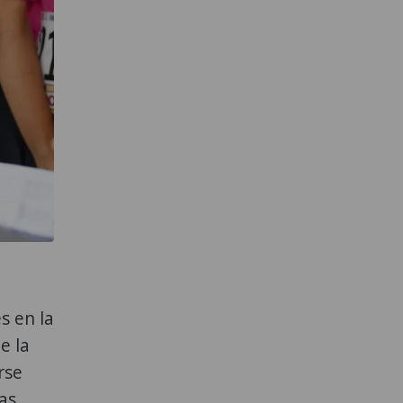
s en la
e la
rse
as