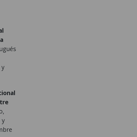
al
 a
tugués
 y
cional
ntre
o,
 y
ombre