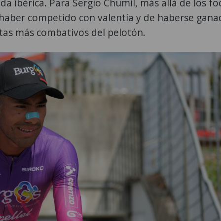
nda ibérica. Para Sergio Chumil, más allá de los fo
 haber competido con valentía y de haberse gan
istas más combativos del pelotón.