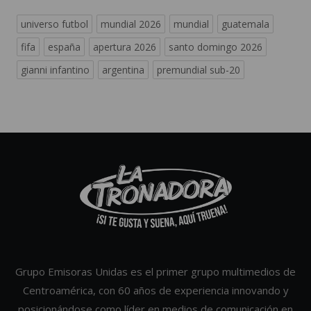
universo futbol
mundial 2026
mundial
guatemala
fifa
españa
apertura 2026
santo domingo 2026
gianni infantino
argentina
premundial sub-20
Grupo Emisoras Unidas es el primer grupo multimedios de
Centroamérica, con 60 años de experiencia innovando y
posicionándose como líder en medios de comunicación en