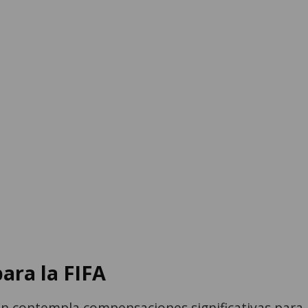
para la FIFA
én contempla compensaciones significativas para 