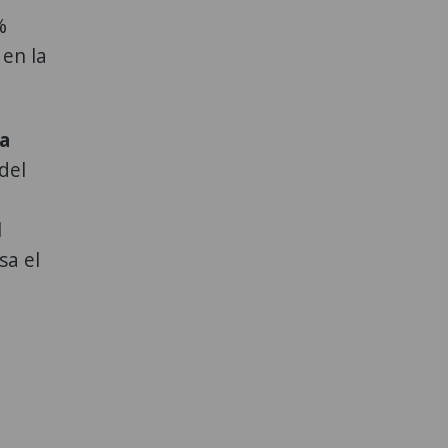
%
 en la
 a
del
l
sa el