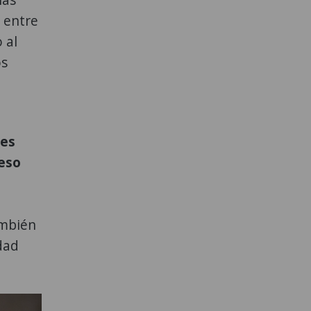
 entre
 al
os
res
reso
ambién
dad