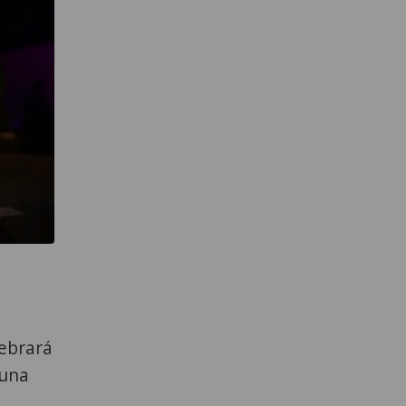
lebrará
 una