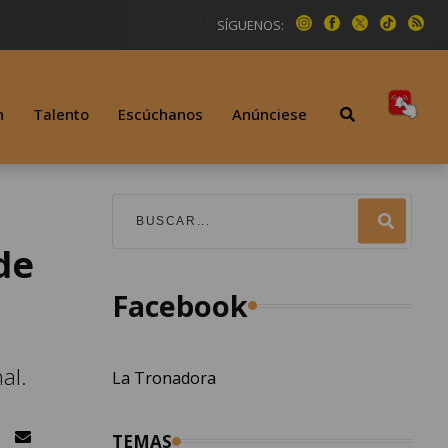
SÍGUENOS:
n
Talento
Escúchanos
Anúnciese
de
Facebook
al.
La Tronadora
TEMAS