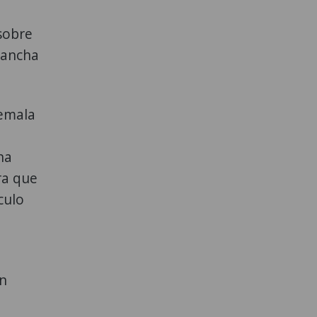
 sobre
 cancha
temala
na
ra que
culo
un