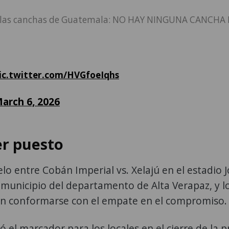
bre las canchas de Guatemala: NO HAY NINGUNA CANCHA
ic.twitter.com/HVGfoeIqhs
arch 6, 2026
cer puesto
elo entre Cobán Imperial vs. Xelajú en el estadio 
 municipio del departamento de Alta Verapaz, y l
on conformarse con el empate en el compromiso.
ó el marcador para los locales en el cierre de la 