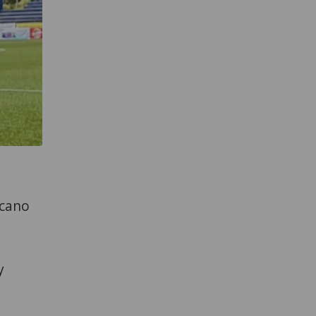
icano
y