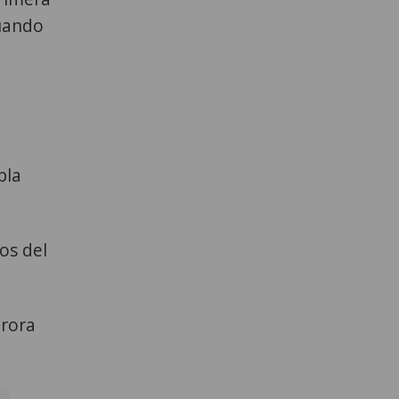
cuando
bla
os del
urora