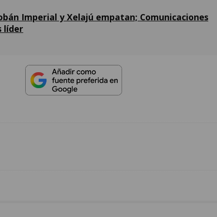
obán Imperial y Xelajú empatan; Comunicaciones
 líder