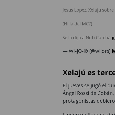
Jesus Lopez, Xelaju so
(Ni la del MC?)
Se lo dijo a Noti Carchà
p
— WI-JO-® (@wijors)
M
Xelajú es ter
El jueves se jugó el du
Ángel Rossi de Cobán,
protagonistas debier
Janderson Pereira abri