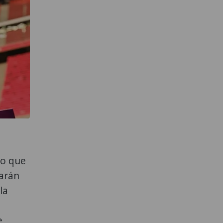
go que
carán
la
e