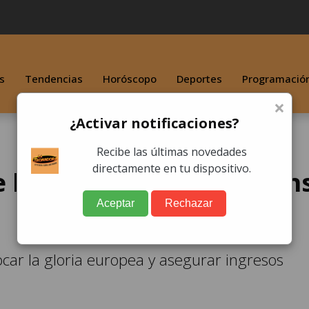
s
Tendencias
Horóscopo
Deportes
Programació
×
¿Activar notificaciones?
Recibe las últimas novedades
directamente en tu dispositivo.
 la final de la Champion
Aceptar
Rechazar
car la gloria europea y asegurar ingresos