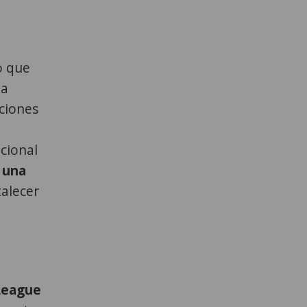
o que
da
iciones
cional
 una
talecer
League