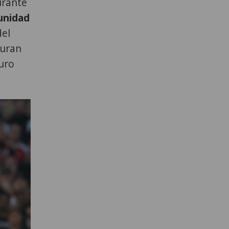
urante
tunidad
del
guran
uro