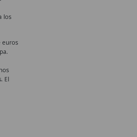
 los
e euros
pa.
onos
. El