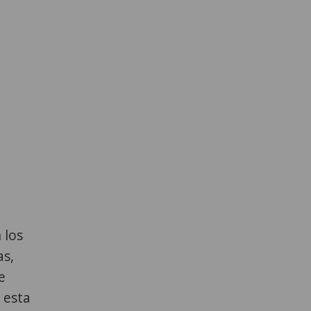
 los
as,
e
 esta