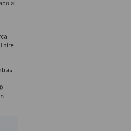
ado al
rca
l aire
ntras
0
ón