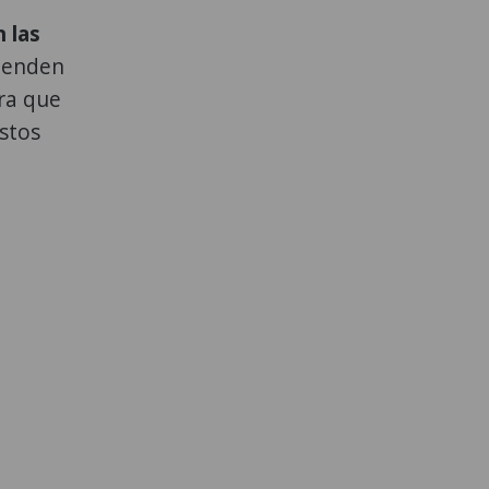
 las
etenden
ora que
stos