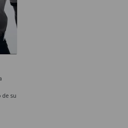
a
o de su