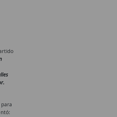
artido
n
,
lles
r.
 para
entó: