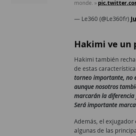
monde. »
pic.twitter.c
— Le360 (@Le360fr)
J
Hakimi ve un p
Hakimi también rechazó
de estas característic
torneo importante, no ex
aunque nosotros también
marcarán la diferencia 
Será importante marca
Además, el exjugador 
algunas de las principa