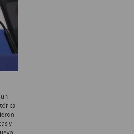
 un
tórica
tieron
tas y
nuevo