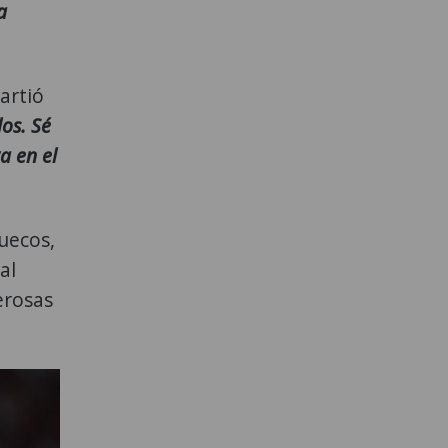
a
artió
os. Sé
a en el
uecos,
al
erosas