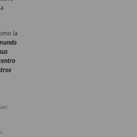
la
como la
l mundo
sus
centro
stros
ouer
u