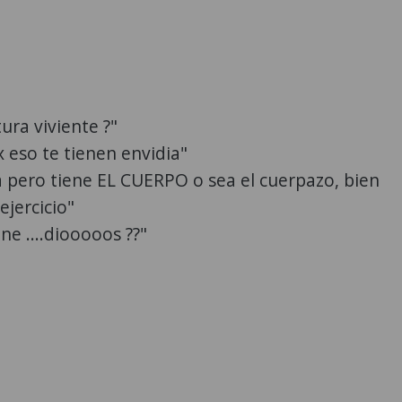
ura viviente ?"
x eso te tienen envidia"
 pero tiene EL CUERPO o sea el cuerpazo, bien
jercicio"
ne ....diooooos ??"