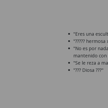
"Eres una escult
"????? hermosa 
"No es por nada
mantenido con e
"Se le reza a ma
"??? Diosa ???"