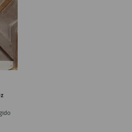
ez
gido