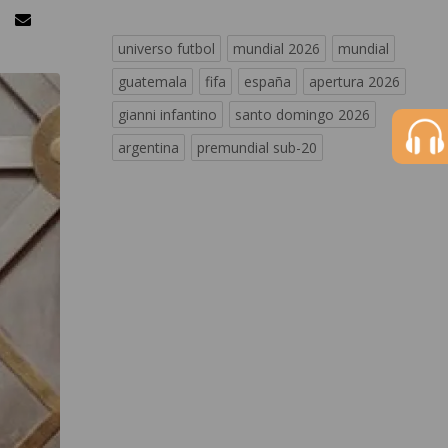
universo futbol
mundial 2026
mundial
guatemala
fifa
españa
apertura 2026
gianni infantino
santo domingo 2026
argentina
premundial sub-20