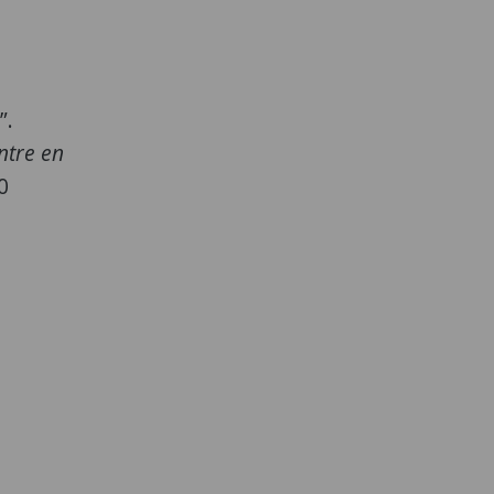
”.
ntre en
0