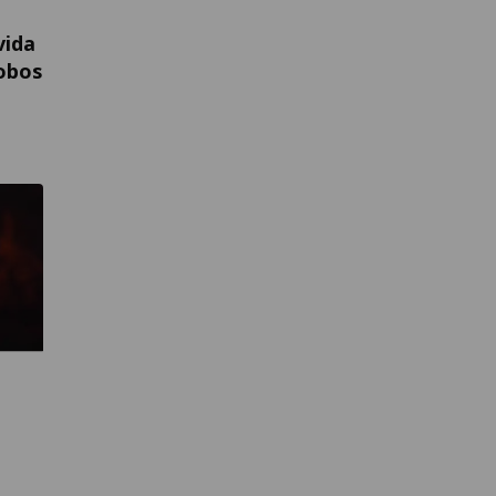
vida
lobos
n