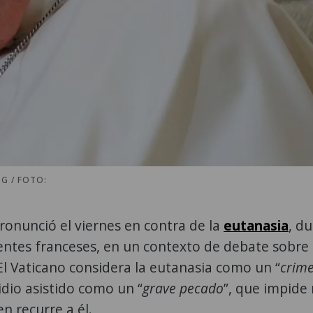
G / FOTO:
ronunció el viernes en contra de la
eutanasia
, d
entes franceses, en un contexto de debate sobre e
 El Vaticano considera la eutanasia como un “
crim
cidio asistido como un “
grave pecado
”, que impide 
n recurre a él.