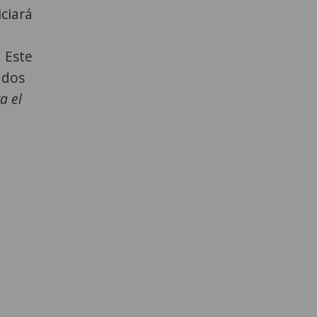
iciará
 Este
ados
a el