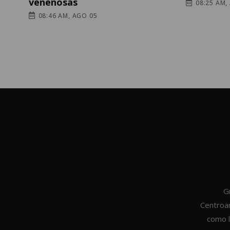
venenosas
08:25 AM,
08:46 AM, AGO 05
G
Centroa
como l