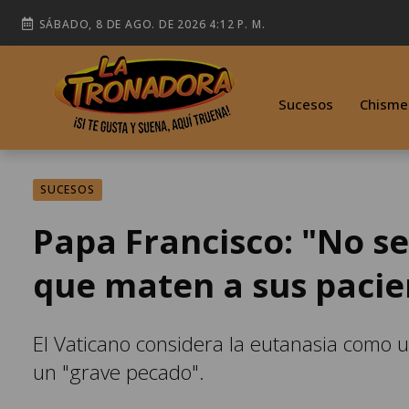
SÁBADO, 8 DE AGO. DE 2026 4:12 P. M.
Sucesos
Chisme
SUCESOS
Papa Francisco: "No se
que maten a sus pacie
El Vaticano considera la eutanasia como un
un "grave pecado".