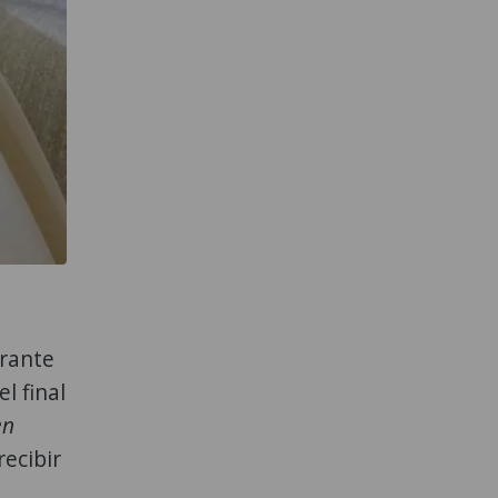
urante
l final
en
recibir