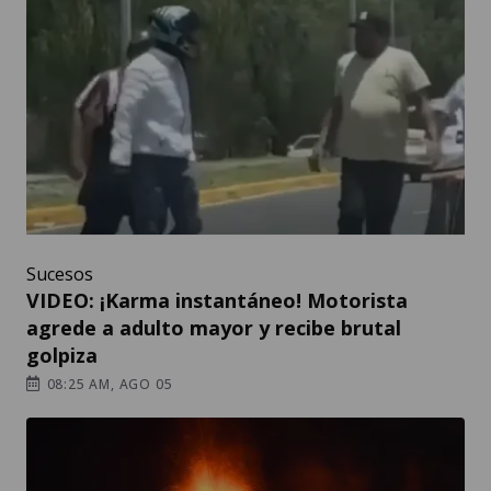
Sucesos
VIDEO: ¡Karma instantáneo! Motorista
agrede a adulto mayor y recibe brutal
golpiza
08:25 AM, AGO 05