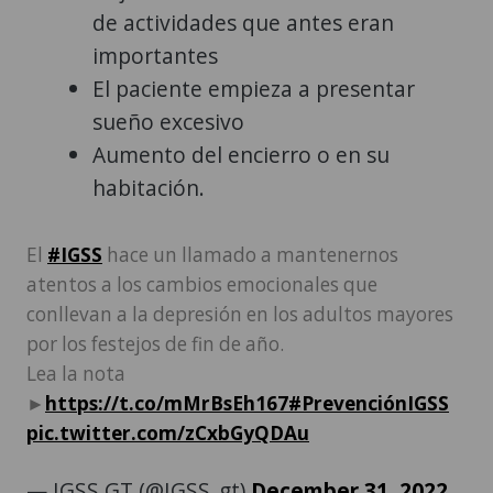
de actividades que antes eran
importantes
El paciente empieza a presentar
sueño excesivo
Aumento del encierro o en su
habitación.
El
#IGSS
hace un llamado a mantenernos
atentos a los cambios emocionales que
conllevan a la depresión en los adultos mayores
por los festejos de fin de año.
Lea la nota
►
https://t.co/mMrBsEh167
#PrevenciónIGSS
pic.twitter.com/zCxbGyQDAu
— IGSS GT (@IGSS_gt)
December 31, 2022