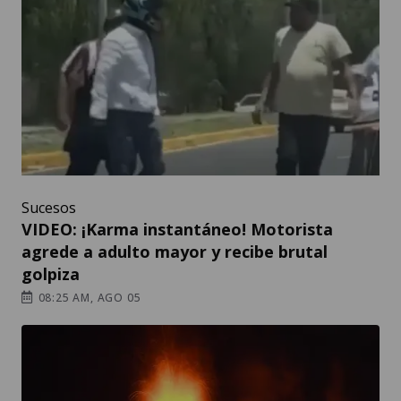
Sucesos
VIDEO: ¡Karma instantáneo! Motorista
agrede a adulto mayor y recibe brutal
golpiza
08:25 AM, AGO 05