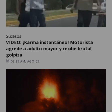
Sucesos
VIDEO: ¡Karma instantáneo! Motorista
agrede a adulto mayor y recibe brutal
golpiza
08:25 AM, AGO 05