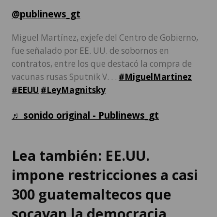
@publinews_gt
Miguel Martínez, exjefe del Centro de Gobierno,
fue señalado por EE. UU. de sobornos en
contratos, entre los que destacó la compra de
vacunas rusas Sputnik V. . .
#MiguelMartinez
#EEUU
#LeyMagnitsky
♬ sonido original - Publinews_gt
Lea también: EE.UU.
impone restricciones a casi
300 guatemaltecos que
socavan la democracia