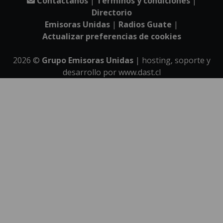
Contáctanos
|
Términos y condiciones
|
Directorio
Emisoras Unidas
|
Radios Guate
|
Actualizar preferencias de cookies
2026
©
Grupo Emisoras Unidas
| hosting, soporte y
desarrollo por
www.dast.cl