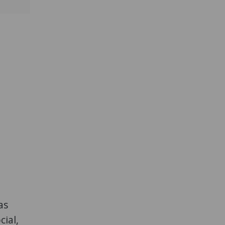
as
cial,