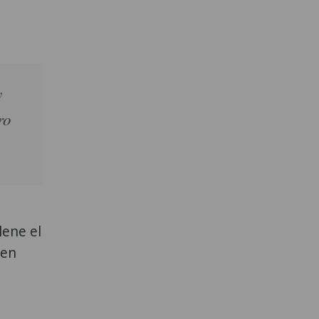
y
ro
lene el
 en