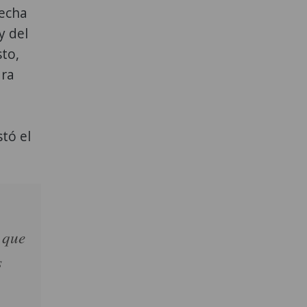
fecha
y del
to,
ara
tó el
 que
s