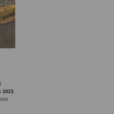
l
s 2023
.
ntas