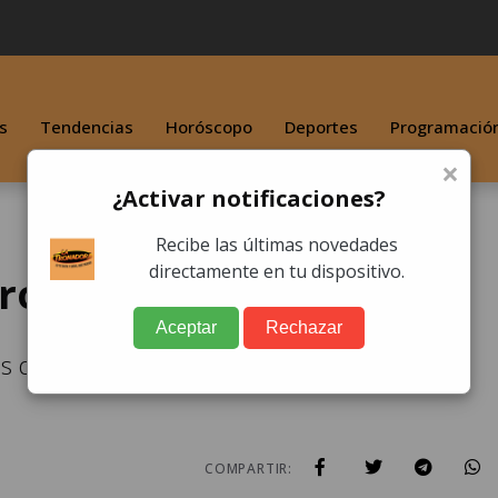
s
Tendencias
Horóscopo
Deportes
Programació
×
¿Activar notificaciones?
Recibe las últimas novedades
directamente en tu dispositivo.
 propaganda política
Aceptar
Rechazar
s distintos departamentos para realizar la
COMPARTIR: