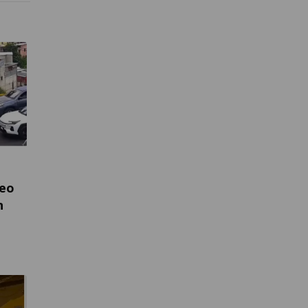
teo
n