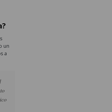
a?
os
do un
os a
l
sto
ico