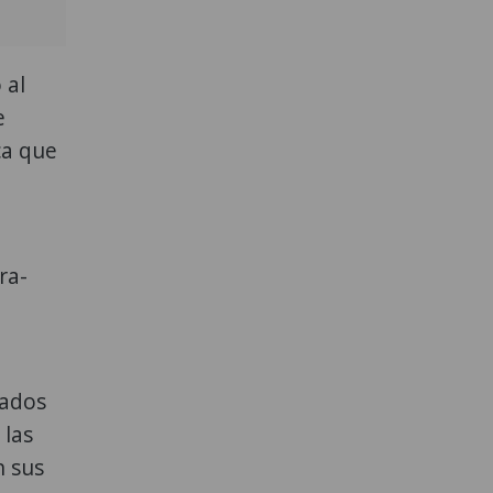
 al
e
ca que
ra-
tados
 las
n sus