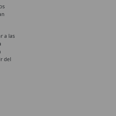
cos
an
r a las
a
n
r del