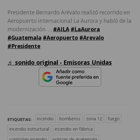
Presidente Bernardo Arévalo realizó recorrido en
Aeropuerto internacional La Aurora y habló de la
modernización. . .
#AILA
#LaAurora
#Guatemala
#Aeropuerto
#Arevalo
#Presidente
♬ sonido original - Emisoras Unidas
incendio
bomberos
zona 12
fuego
ETIQUETAS:
incendio estructural
incendio en fábrica
controlan incendio
noticias de guatemala